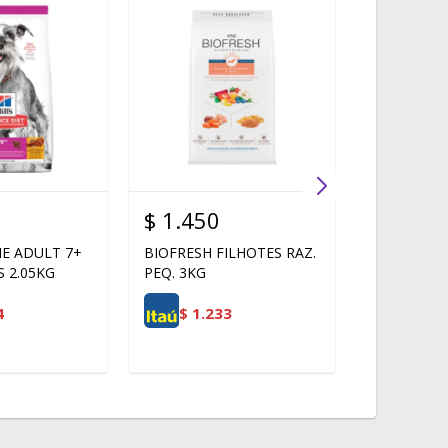
$
1.450
$
1.450
NE ADULT 7+
BIOFRESH FILHOTES RAZ.
BIOFRESH 
 2.05KG
PEQ. 3KG
MEDIANAS
4
$
1.233
$
1.2