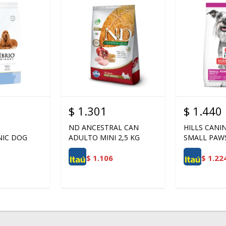
$
1.301
$
1.440
ND ANCESTRAL CAN
HILLS CANI
NIC DOG
ADULTO MINI 2,5 KG
SMALL PAWS
$
1.106
$
1.22