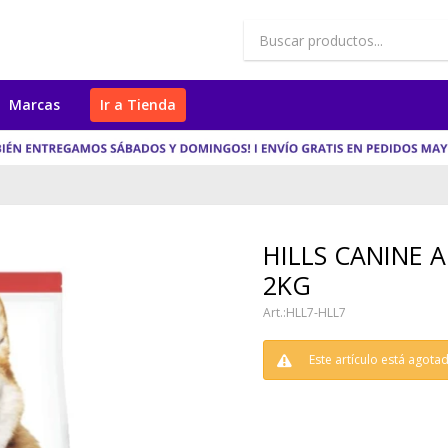
Marcas
Ir a Tienda
HILLS CANINE 
2KG
HLL7-HLL7
Este artículo está agota