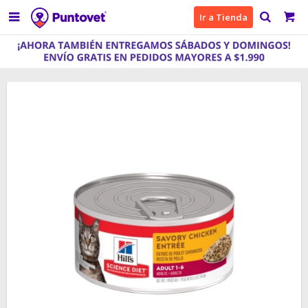

Ir a Tienda