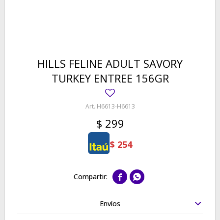
HILLS FELINE ADULT SAVORY
TURKEY ENTREE 156GR
H6613-H6613
$
299
$
254


Envíos