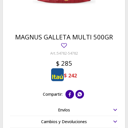
MAGNUS GALLETA MULTI 500GR
54782-54782
$
285
$
242


Envíos
Cambios y Devoluciones