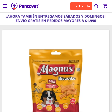

Ir a Tienda