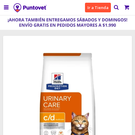

Ir a Tienda