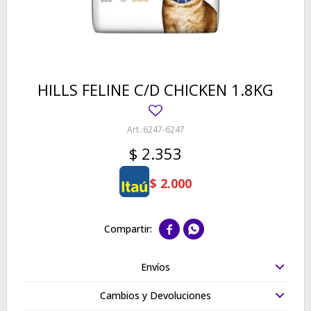
HILLS FELINE C/D CHICKEN 1.8KG
6247-6247
$
2.353
$
2.000


Envíos
Cambios y Devoluciones