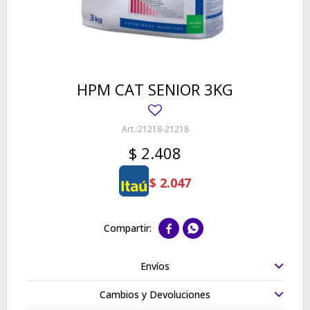
HPM CAT SENIOR 3KG
21218-21218
$
2.408
$
2.047


Envíos
Cambios y Devoluciones