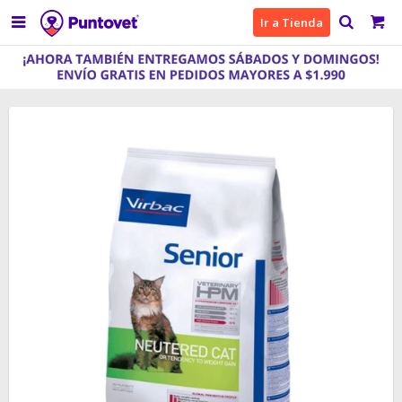

Ir a Tienda