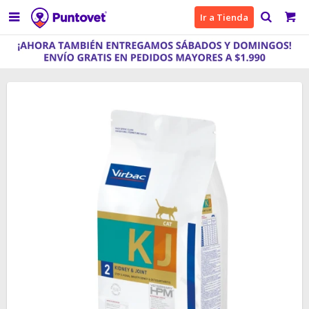

Ir a Tienda