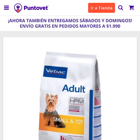

Ir a Tienda