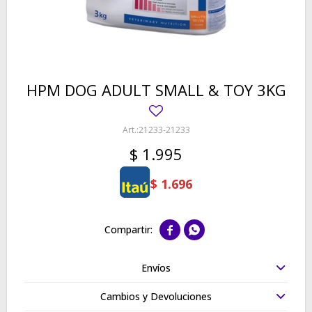
HPM DOG ADULT SMALL & TOY 3KG
21233-21233
$
1.995
$
1.696


Envíos
Cambios y Devoluciones