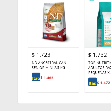
$
1.723
$
1.732
ND ANCESTRAL CAN
TOP NUTRIT
SENIOR MINI 2,5 KG
ADULTOS RA
PEQUEÑAS X 
$
1.465
$
1.472