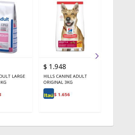
$
1.948
$
1.982
DULT LARGE
HILLS CANINE ADULT
HPM DOG 
3KG
ORIGINAL 3KG
TOY 3KG
8
$
1.656
$
1.6