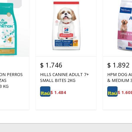
$
1.746
$
1.892
ION PERROS
HILLS CANINE ADULT 7+
HPM DOG A
ZAS
SMALL BITES 2KG
& MEDIUM 
3 KG
$
1.484
$
1.60