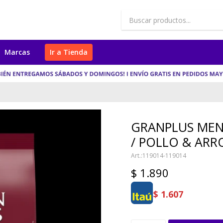
Marcas
Ir a Tienda
GRANPLUS MEN
/ POLLO & ARR
119014-119014
$
1.890
$
1.607