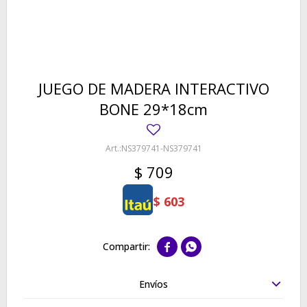
JUEGO DE MADERA INTERACTIVO
BONE 29*18cm
NS379741-NS379741
$
709
$
603


Envíos