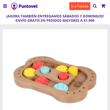

Ir a Tienda