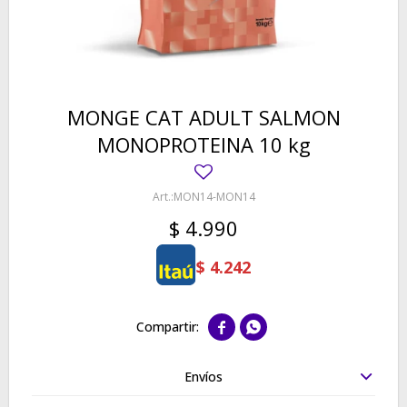
MONGE CAT ADULT SALMON
MONOPROTEINA 10 kg
MON14-MON14
$
4.990
$
4.242


Envíos