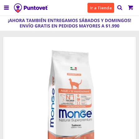

Ir a Tienda