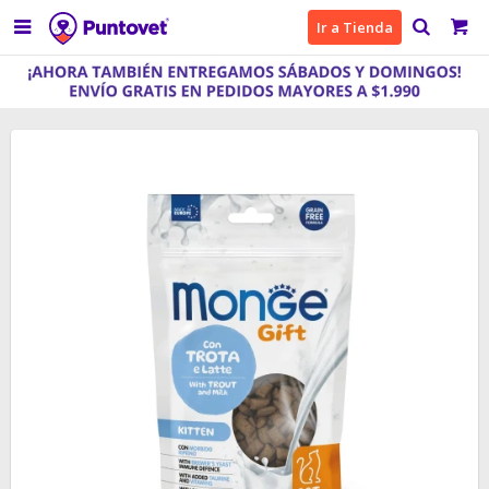

Ir a Tienda