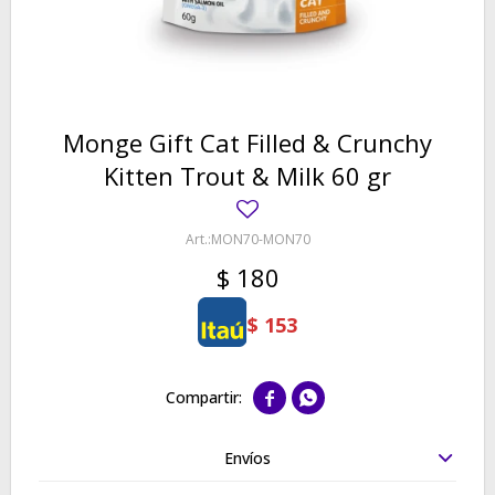
Monge Gift Cat Filled & Crunchy
Kitten Trout & Milk 60 gr
MON70-MON70
$
180
$
153


Envíos