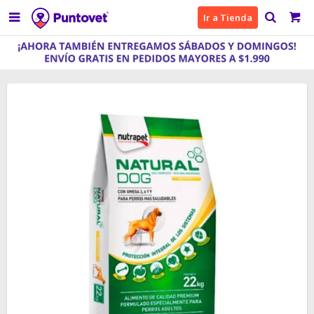

Ir a Tienda