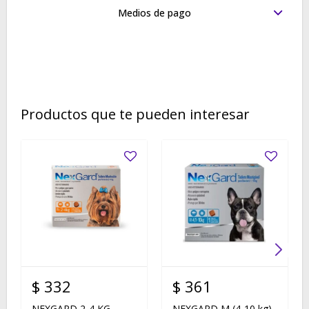
Medios de pago
Productos que te pueden interesar
$
332
$
361
NEXGARD 2-4 KG
NEXGARD M (4-10 kg)