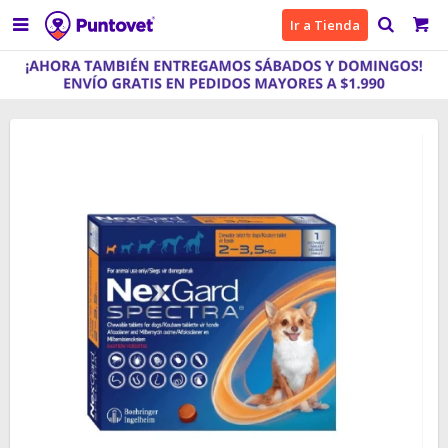

Ir a Tienda