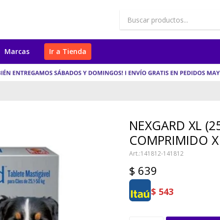
Marcas
Ir a Tienda
NEXGARD XL (25
COMPRIMIDO X
141812-141812
$
639
$
543