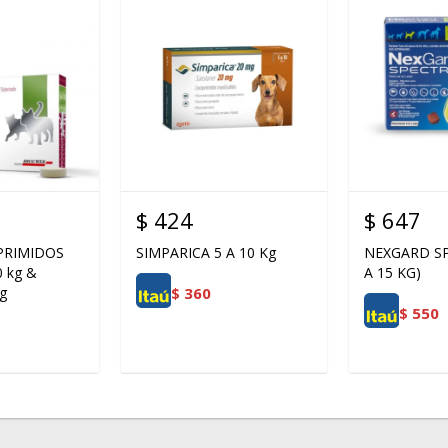
$
424
$
647
RIMIDOS
SIMPARICA 5 A 10 Kg
NEXGARD SP
 kg &
A 15 KG)
$
360
g
$
550