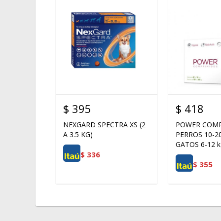
$
395
$
418
NEXGARD SPECTRA XS (2
POWER COMP
A 3.5 KG)
PERROS 10-20
GATOS 6-12 k
$
336
$
355