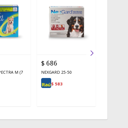
$
686
$
705
ECTRA M (7
NEXGARD 25-50
NexGard C
$
583
$
599