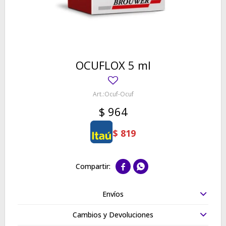
OCUFLOX 5 ml
Ocuf-Ocuf
$
964
$
819


Envíos
Cambios y Devoluciones