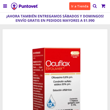

Ir a Tienda