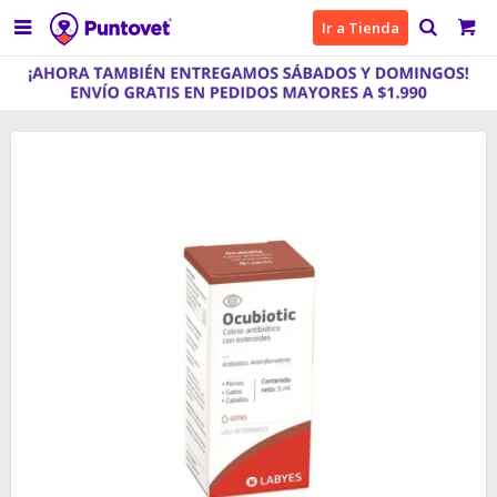

Ir a Tienda