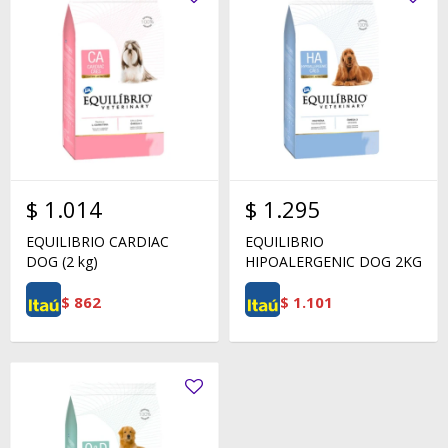
$
1.014
$
1.295
EQUILIBRIO CARDIAC
EQUILIBRIO
DOG (2 kg)
HIPOALERGENIC DOG 2KG
$
862
$
1.101