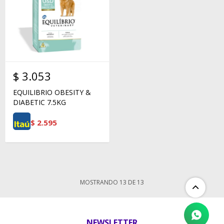
$
3.053
EQUILIBRIO OBESITY &
DIABETIC 7.5KG
$
2.595
MOSTRANDO
13
DE
13
NEWSLETTER