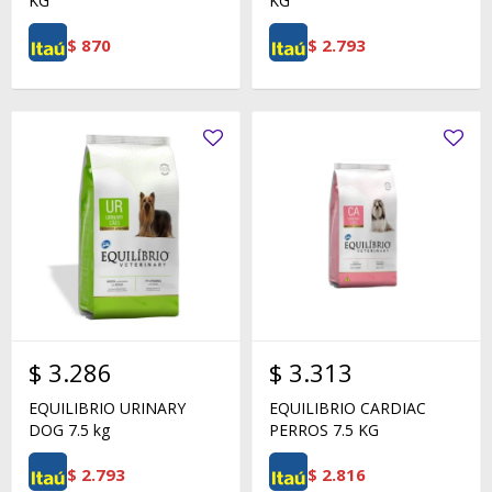
KG
KG
$
870
$
2.793
$
3.286
$
3.313
EQUILIBRIO URINARY
EQUILIBRIO CARDIAC
DOG 7.5 kg
PERROS 7.5 KG
$
2.793
$
2.816