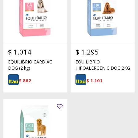
$
1.014
$
1.295
EQUILIBRIO CARDIAC
EQUILIBRIO
DOG (2 kg)
HIPOALERGENIC DOG 2KG
$
862
$
1.101