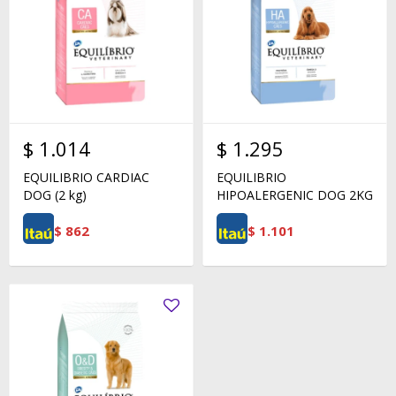
$
1.014
$
1.295
EQUILIBRIO CARDIAC
EQUILIBRIO
DOG (2 kg)
HIPOALERGENIC DOG 2KG
$
862
$
1.101