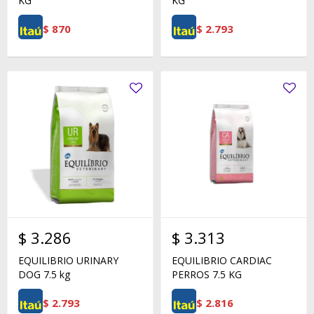
KG
KG
$
870
$
2.793
$
3.286
$
3.313
EQUILIBRIO URINARY
EQUILIBRIO CARDIAC
DOG 7.5 kg
PERROS 7.5 KG
$
2.793
$
2.816