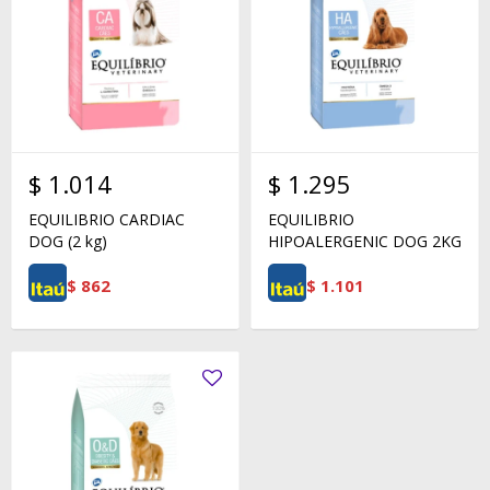
$
1.014
$
1.295
EQUILIBRIO CARDIAC
EQUILIBRIO
DOG (2 kg)
HIPOALERGENIC DOG 2KG
$
862
$
1.101