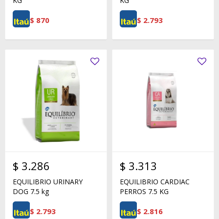
KG
KG
$
870
$
2.793
$
3.286
$
3.313
EQUILIBRIO URINARY
EQUILIBRIO CARDIAC
DOG 7.5 kg
PERROS 7.5 KG
$
2.793
$
2.816