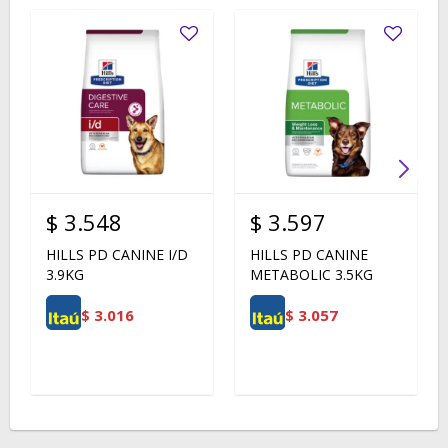
$
3.548
$
3.597
HILLS PD CANINE I/D
HILLS PD CANINE
3.9KG
METABOLIC 3.5KG
$
3.016
$
3.057