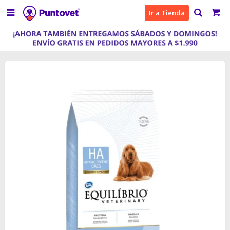

Ir a Tienda