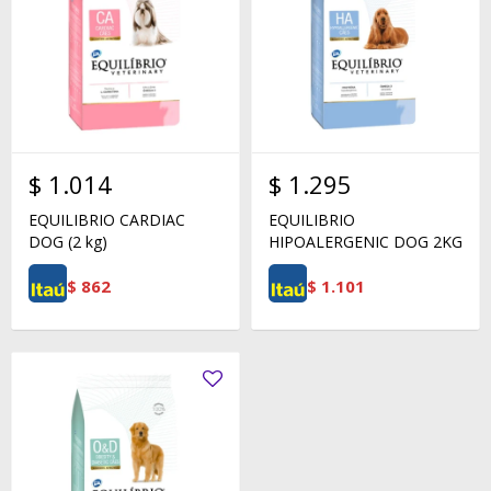
$
1.014
$
1.295
EQUILIBRIO CARDIAC
EQUILIBRIO
DOG (2 kg)
HIPOALERGENIC DOG 2KG
$
862
$
1.101