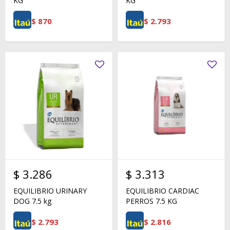
KG
KG
$
870
$
2.793
$
3.286
$
3.313
EQUILIBRIO URINARY
EQUILIBRIO CARDIAC
DOG 7.5 kg
PERROS 7.5 KG
$
2.793
$
2.816