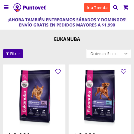

Ir a Tienda
EUKANUBA
Recomendados