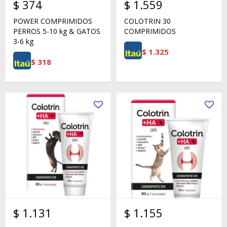
$
374
$
1.559
POWER COMPRIMIDOS
COLOTRIN 30
PERROS 5-10 kg & GATOS
COMPRIMIDOS
3-6 kg
$
1.325
$
318
$
1.131
$
1.155