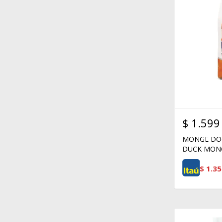
$
1.599
MONGE DOG
DUCK MONO
$
1.35