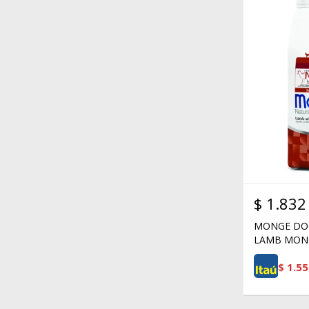
$
1.832
MONGE DOG
LAMB MONO
$
1.55