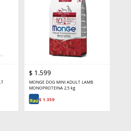
$
1.599
LT
MONGE DOG MINI ADULT LAMB
MONOPROTEINA 2.5 kg
$
1.359