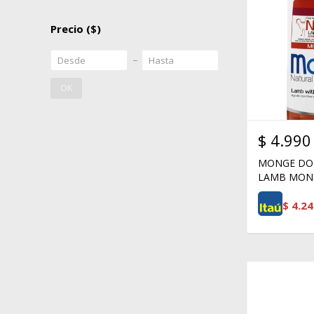
Precio
($)
OK
$
4.990
MONGE DOG
LAMB MONO
$
4.24