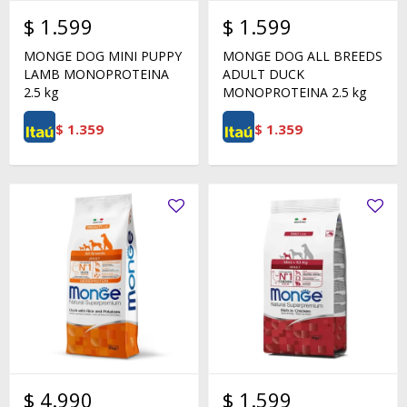
$
1.599
$
1.599
MONGE DOG MINI PUPPY
MONGE DOG ALL BREEDS
LAMB MONOPROTEINA
ADULT DUCK
2.5 kg
MONOPROTEINA 2.5 kg
$
1.359
$
1.359
$
4.990
$
1.599