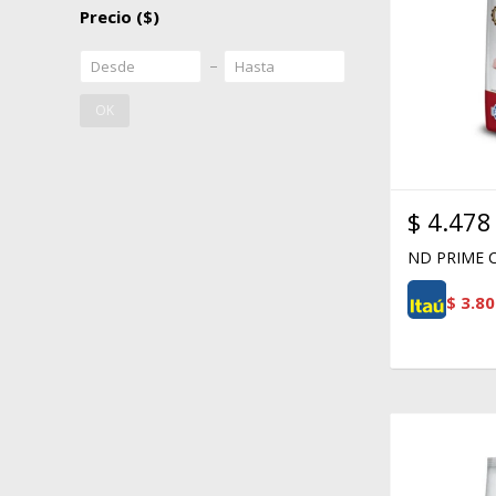
Precio
($)
OK
$
4.478
ND PRIME C
$
3.80