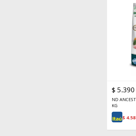
$
5.390
ND ANCEST
KG
$
4.58