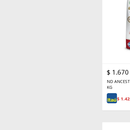
$
1.670
ND ANCESTR
KG
$
1.42