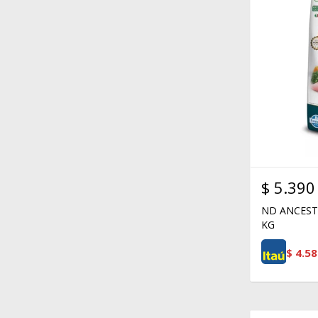
$
5.390
ND ANCEST
KG
$
4.58