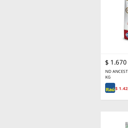
$
1.670
ND ANCESTR
KG
$
1.42