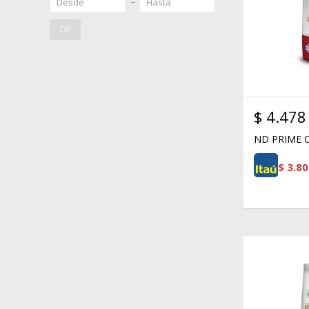
OK
$
4.478
ND PRIME C
$
3.80