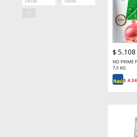
OK
$
5.108
ND PRIME 
7,5 KG
$
4.34