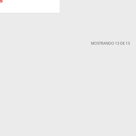
9
MOSTRANDO
13
DE
13
MI CUENTA
Mi cuenta
compra
Mis compras
iones
Mis direcciones
ntes
Wish List