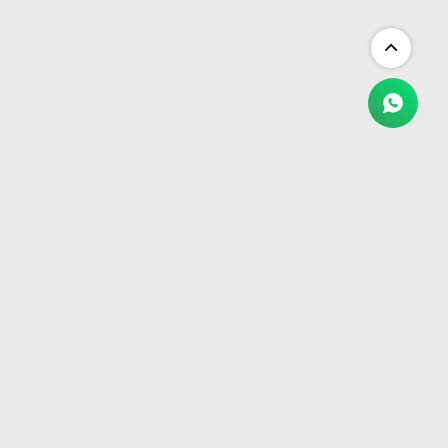
NEWSLETTER
¡Suscribite y recibí todas nuestras novedades!
SUSCRIBIRME


