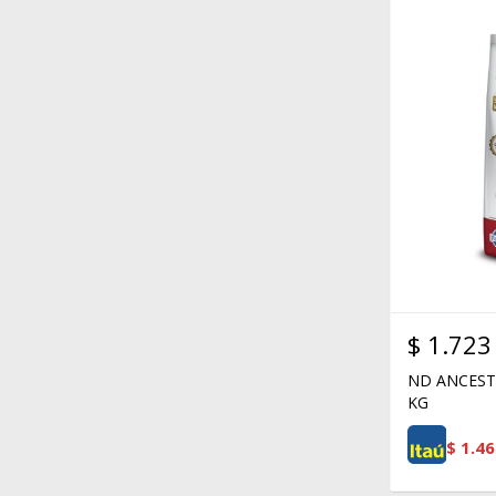
$
1.723
ND ANCESTR
KG
$
1.46