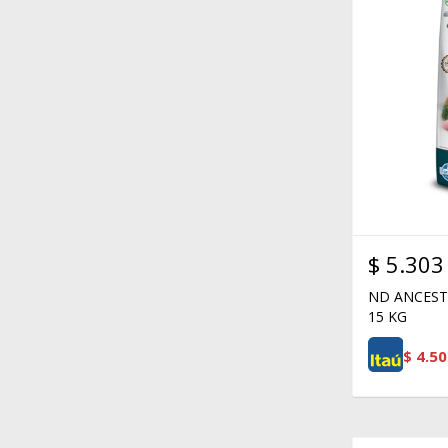
$
5.303
ND ANCEST
15 KG
$
4.50