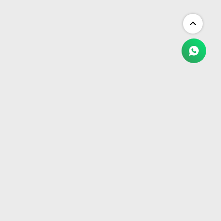
NEWSLETTER
¡Suscribite y recibí todas nuestras novedades!
SUSCRIBIRME


