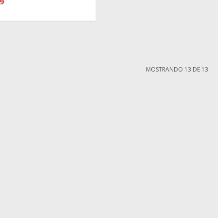
9
MOSTRANDO
13
DE
13
MI CUENTA
Mi cuenta
compra
Mis compras
iones
Mis direcciones
ntes
Wish List