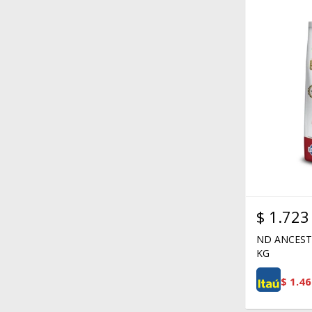
$
1.723
ND ANCESTR
KG
$
1.46