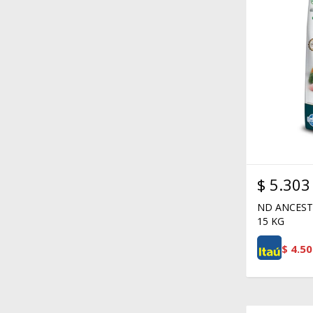
$
5.303
ND ANCEST
15 KG
$
4.50