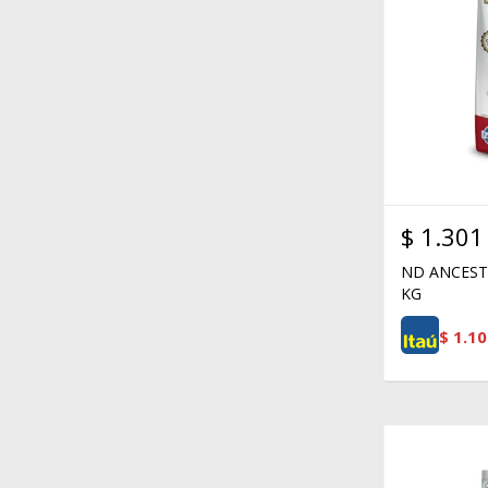
$
1.301
ND ANCEST
KG
$
1.10