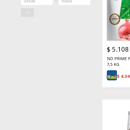
OK
$
5.108
ND PRIME 
7,5 KG
$
4.34