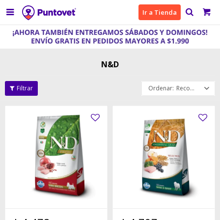

Ir a Tienda
N&D
Recomendados