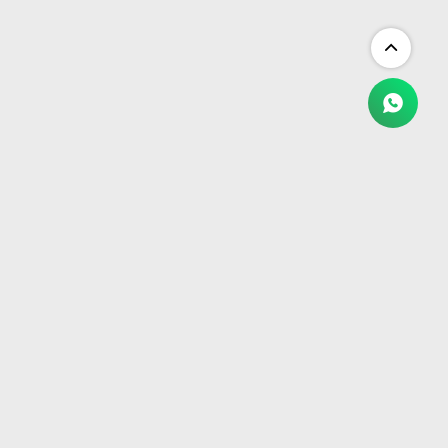
NEWSLETTER
¡Suscribite y recibí todas nuestras novedades!
SUSCRIBIRME


