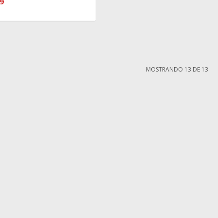
9
MOSTRANDO
13
DE
13
MI CUENTA
Mi cuenta
compra
Mis compras
iones
Mis direcciones
ntes
Wish List