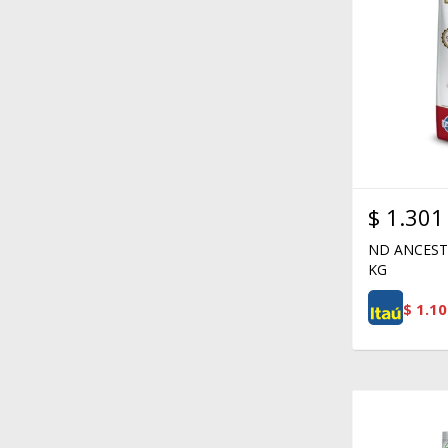
$
1.301
ND ANCEST
KG
$
1.10