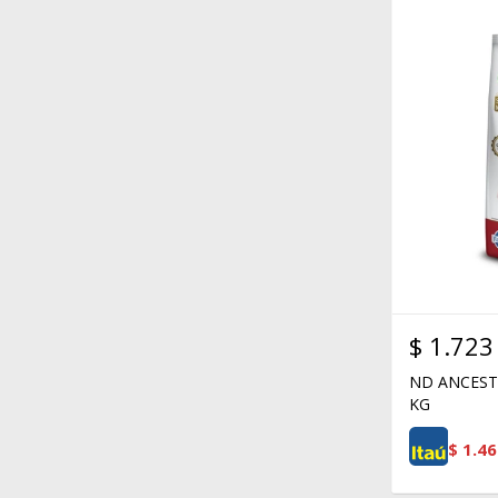
$
1.723
ND ANCESTR
KG
$
1.46