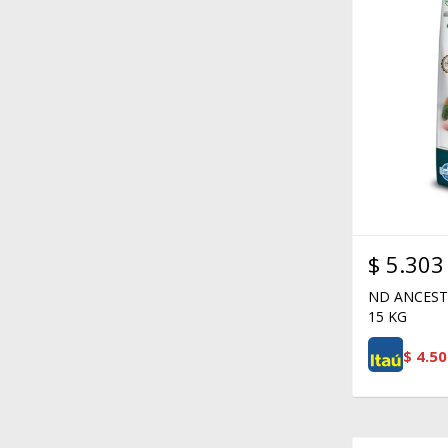
$
5.303
ND ANCEST
15 KG
$
4.50