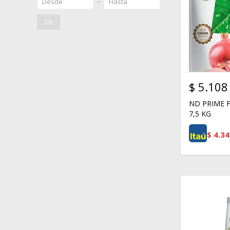
OK
$
5.108
ND PRIME 
7,5 KG
$
4.34