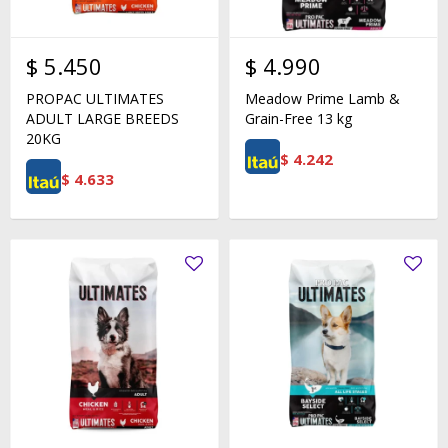
$
5.450
$
4.990
PROPAC ULTIMATES
Meadow Prime Lamb &
ADULT LARGE BREEDS
Grain-Free 13 kg
20KG
$
4.242
$
4.633