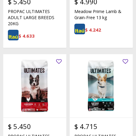
$
5.450
$
4.990
PROPAC ULTIMATES
Meadow Prime Lamb &
ADULT LARGE BREEDS
Grain-Free 13 kg
20KG
$
4.242
$
4.633
$
5.450
$
4.715