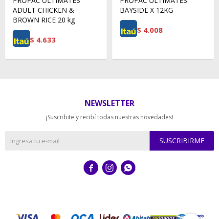
PROPAC ULTIMATES
PROPAC ULTIMATES
ADULT CHICKEN &
BAYSIDE X 12KG
BROWN RICE 20 kg
$
4.008
$
4.633
NEWSLETTER
¡Suscribite y recibí todas nuestras novedades!
SUSCRIBIRME


