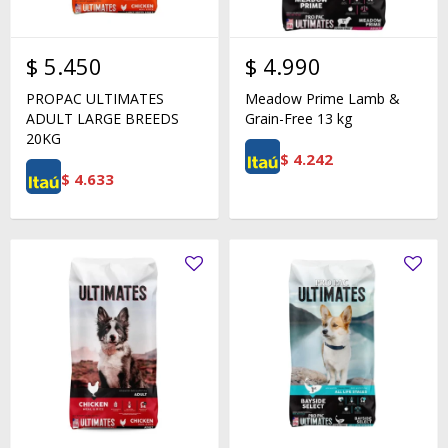
$
5.450
$
4.990
PROPAC ULTIMATES
Meadow Prime Lamb &
ADULT LARGE BREEDS
Grain-Free 13 kg
20KG
$
4.242
$
4.633