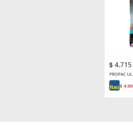
$
4.715
PROPAC UL
$
4.00