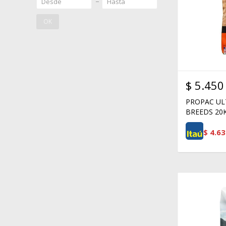
OK
$
5.450
PROPAC UL
BREEDS 20
$
4.63