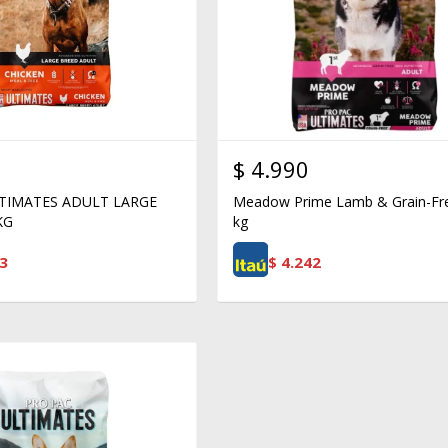
$
4.990
TIMATES ADULT LARGE
Meadow Prime Lamb & Grain-Fr
KG
kg
3
$
4.242