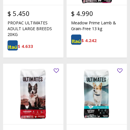
$
5.450
$
4.990
PROPAC ULTIMATES
Meadow Prime Lamb &
ADULT LARGE BREEDS
Grain-Free 13 kg
20KG
$
4.242
$
4.633