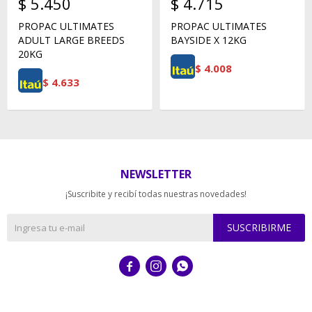
$
5.450
$
4.715
PROPAC ULTIMATES
PROPAC ULTIMATES
ADULT LARGE BREEDS
BAYSIDE X 12KG
20KG
$
4.008
$
4.633
NEWSLETTER
¡Suscribite y recibí todas nuestras novedades!
SUSCRIBIRME


