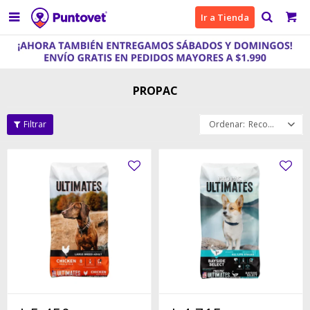

Ir a Tienda
PROPAC
Recomendados