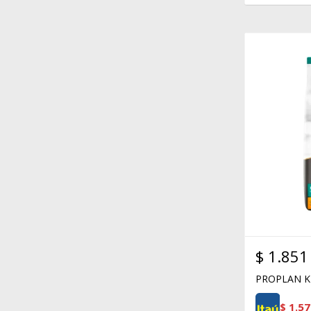
$
1.851
PROPLAN K
$
1.57