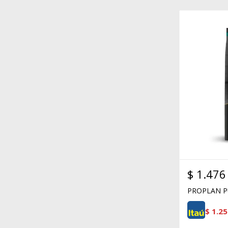
$
1.476
PROPLAN P
$
1.25