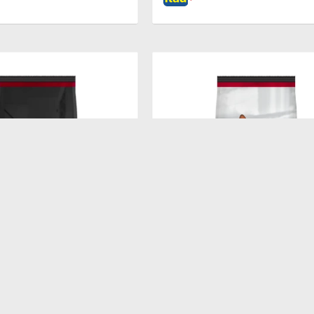
$
7.138
DULT SB 7.5KG
PROPLAN ADULT CAT 15KG