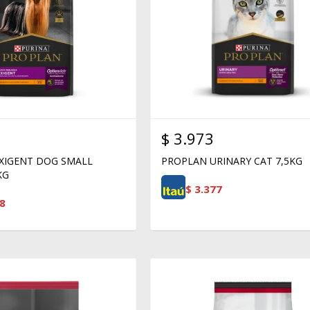
$
3.973
XIGENT DOG SMALL
PROPLAN URINARY CAT 7,5KG
KG
$
3.377
8