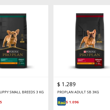
$
1.289
UPPY SMALL BREEDS 3 KG
PROPLAN ADULT SB 3KG
5
$
1.096