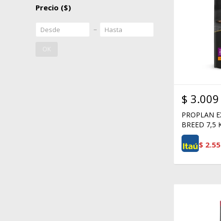
Precio
($)
OK
$
3.009
PROPLAN E
BREED 7,5 
$
2.55