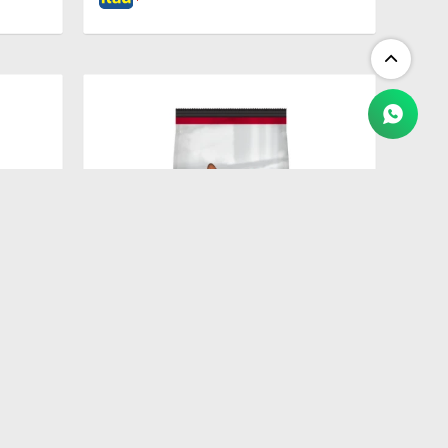
$
3.775
PROPLAN ADULT CAT 7.5KG