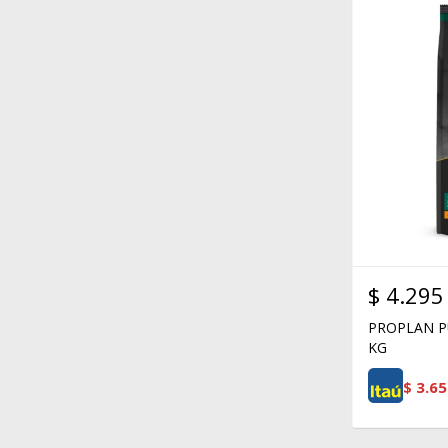
$
4.295
PROPLAN P
KG
$
3.65