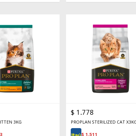
$
1.778
ITTEN 3KG
PROPLAN STERILIZED CAT X3K
3
$
1.511