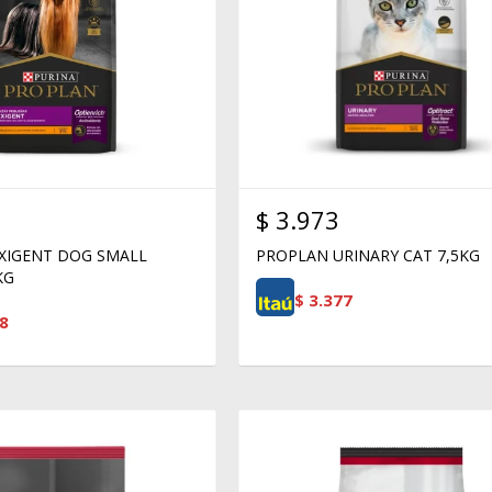
$
3.973
XIGENT DOG SMALL
PROPLAN URINARY CAT 7,5KG
KG
$
3.377
8