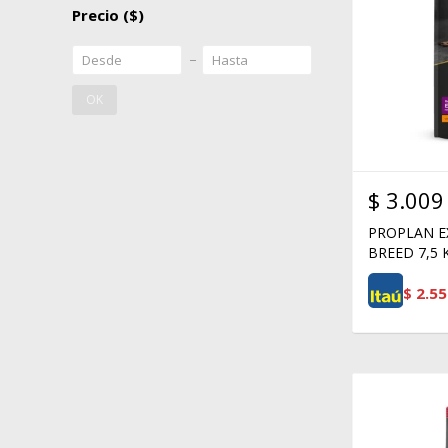
Precio
($)
OK
$
3.009
PROPLAN E
BREED 7,5 
$
2.55