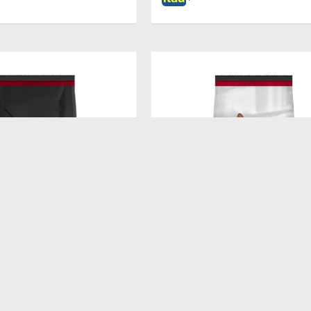
$
7.138
DULT SB 7.5KG
PROPLAN ADULT CAT 15KG