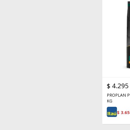
$
4.295
PROPLAN P
KG
$
3.65