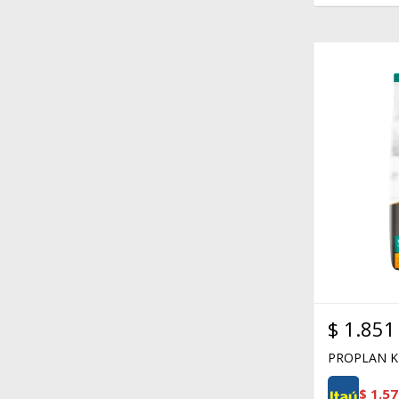
$
1.851
PROPLAN K
$
1.57