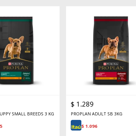
$
1.289
UPPY SMALL BREEDS 3 KG
PROPLAN ADULT SB 3KG
5
$
1.096