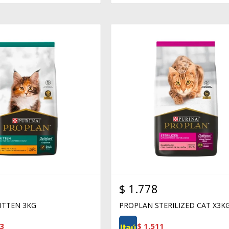
$
1.778
ITTEN 3KG
PROPLAN STERILIZED CAT X3K
3
$
1.511