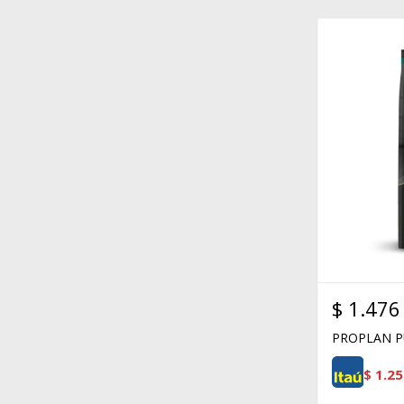
$
1.476
PROPLAN P
$
1.25