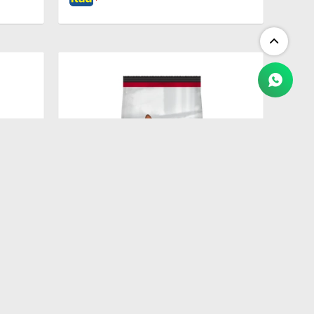
$
3.775
PROPLAN ADULT CAT 7.5KG