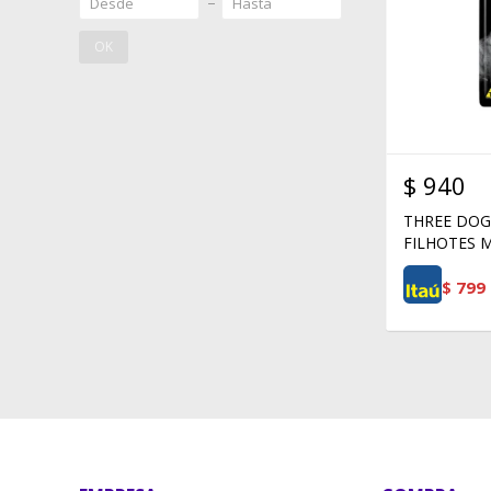
OK
$
940
THREE DOG
FILHOTES 
$
799