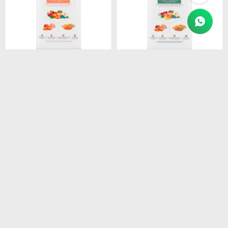
$
3.990
$
5.250
BIOFRESH CASTRADOS
BIOFRESH FILHOTES
RAZAS PEQUEÑAS 10 KG
RAZAS GRANDES 15 KG
$
3.392
$
4.463