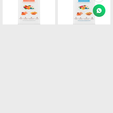
$
3.990
$
5.250
BIOFRESH CASTRADOS
BIOFRESH FILHOTES RAZ.
RAZAS PEQUEÑAS 10 KG
MEDIANAS 15KG
$
3.392
$
4.463