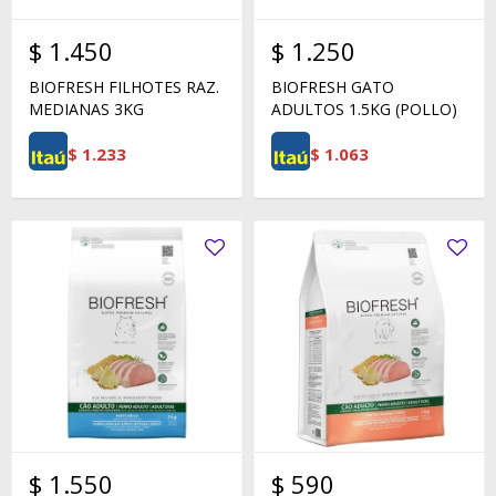
$
1.450
$
1.250
BIOFRESH FILHOTES RAZ.
BIOFRESH GATO
MEDIANAS 3KG
ADULTOS 1.5KG (POLLO)
$
1.233
$
1.063
$
1.550
$
590