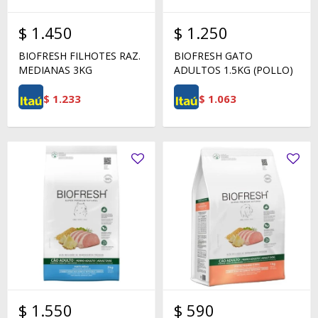
$
1.450
$
1.250
BIOFRESH FILHOTES RAZ.
BIOFRESH GATO
MEDIANAS 3KG
ADULTOS 1.5KG (POLLO)
$
1.233
$
1.063
$
1.550
$
590