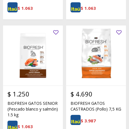
$
1.063
$
1.063
$
1.250
$
4.690
BIOFRESH GATOS SENIOR
BIOFRESH GATOS
(Pescado blanco y salmón)
CASTRADOS (Pollo) 7,5 KG
1.5 kg
$
3.987
$
1.063