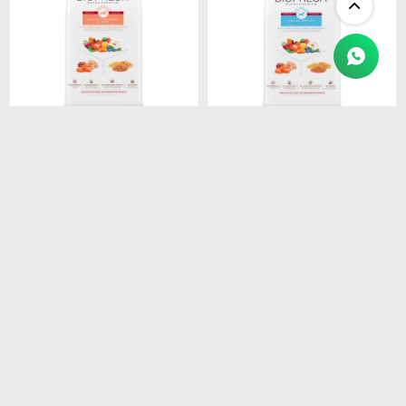
$
1.450
$
1.450
BIOFRESH SENIOR RAZ
BIOFRESH SENIOR RAZAS
PEQ. 3KG
MEDIAS 3 KG
$
1.233
$
1.233