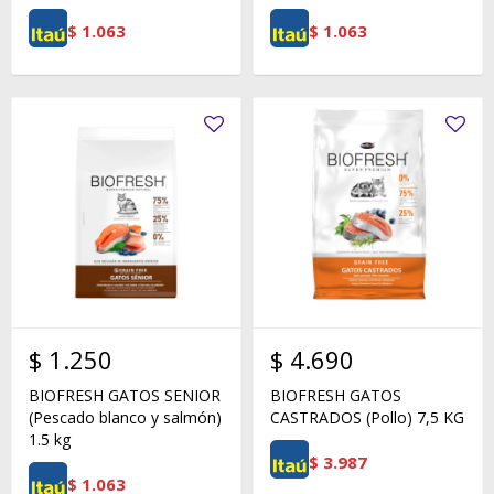
$
1.063
$
1.063
$
1.250
$
4.690
BIOFRESH GATOS SENIOR
BIOFRESH GATOS
(Pescado blanco y salmón)
CASTRADOS (Pollo) 7,5 KG
1.5 kg
$
3.987
$
1.063