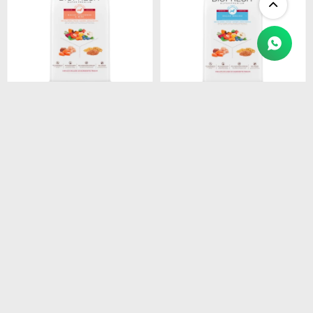
$
1.450
$
1.450
BIOFRESH SENIOR RAZ
BIOFRESH SENIOR RAZAS
PEQ. 3KG
MEDIAS 3 KG
$
1.233
$
1.233