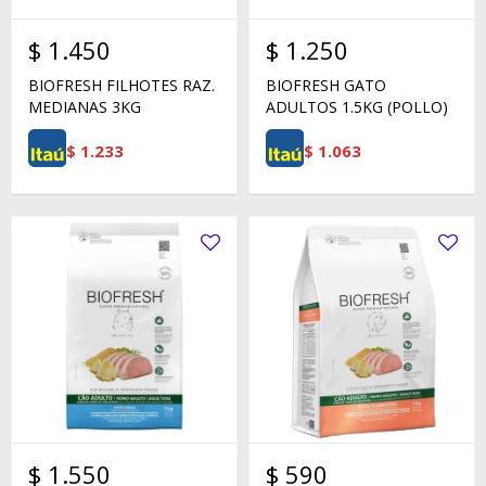
$
1.450
$
1.250
BIOFRESH FILHOTES RAZ.
BIOFRESH GATO
MEDIANAS 3KG
ADULTOS 1.5KG (POLLO)
$
1.233
$
1.063
$
1.550
$
590