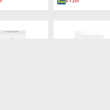
3
$
1.233
$
4.690
ENIOR RAZAS MEDIAS 3
BIOFRESH GATO ADULTO 7.5K