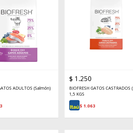
$
1.250
GATOS ADULTOS (Salmón)
BIOFRESH GATOS CASTRADOS (P
1,5 KGS
3
$
1.063