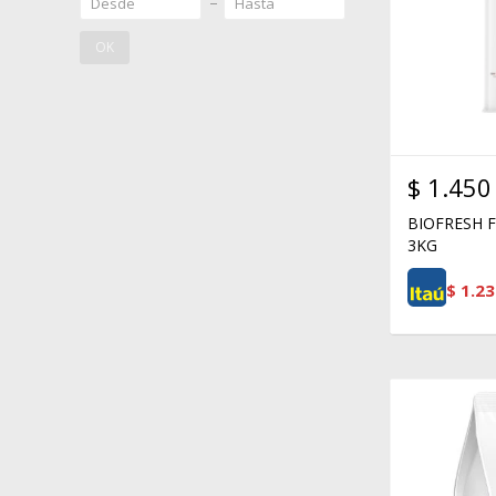
OK
$
1.450
BIOFRESH 
3KG
$
1.23