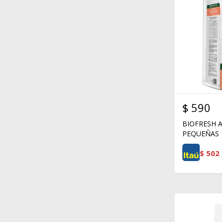
$
590
BIOFRESH 
PEQUEÑAS 
$
502