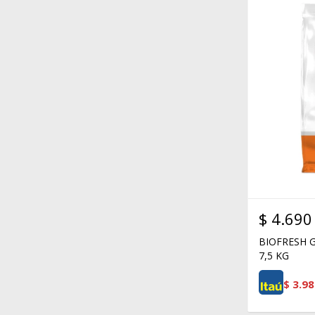
$
4.690
BIOFRESH G
7,5 KG
$
3.98