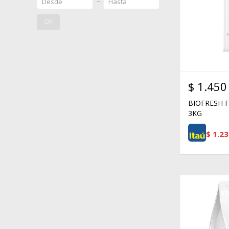
OK
$
1.450
BIOFRESH 
3KG
$
1.23