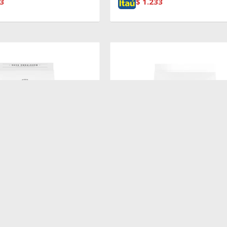
3
$
1.233
$
4.690
ENIOR RAZAS MEDIAS 3
BIOFRESH GATO ADULTO 7.5K