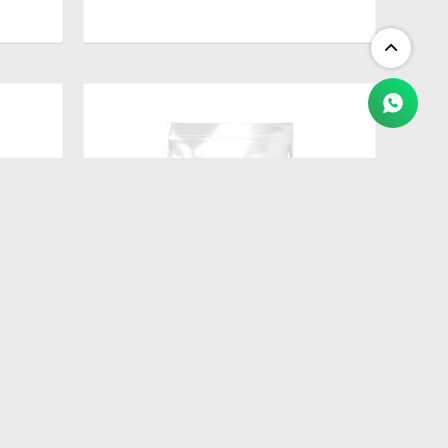
$
1.250
G
BIOFRESH GATO CASTRADO 1.5KG