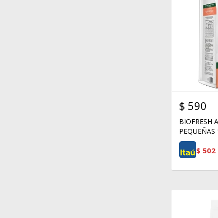
$
590
BIOFRESH 
PEQUEÑAS 
$
502