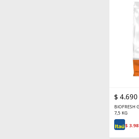
$
4.690
BIOFRESH G
7,5 KG
$
3.98