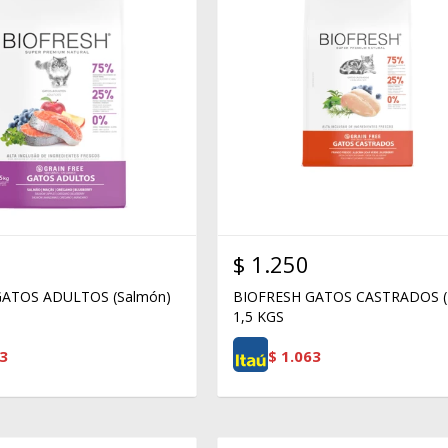
$
1.250
GATOS ADULTOS (Salmón)
BIOFRESH GATOS CASTRADOS (P
1,5 KGS
3
$
1.063