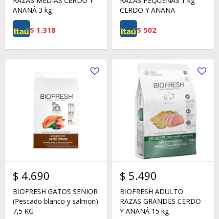
RAZAS MEDIAS CERDO Y
RAZAS PEQUEÑAS 1 kg
ANANÁ 3 kg
CERDO Y ANANA
$
1.318
$
502
$
4.690
$
5.490
BIOFRESH GATOS SENIOR
BIOFRESH ADULTO
(Pescado blanco y salmon)
RAZAS GRANDES CERDO
7,5 KG
Y ANANÁ 15 kg