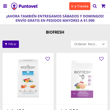

Ir a Tienda
BIOFRESH
Recomendados