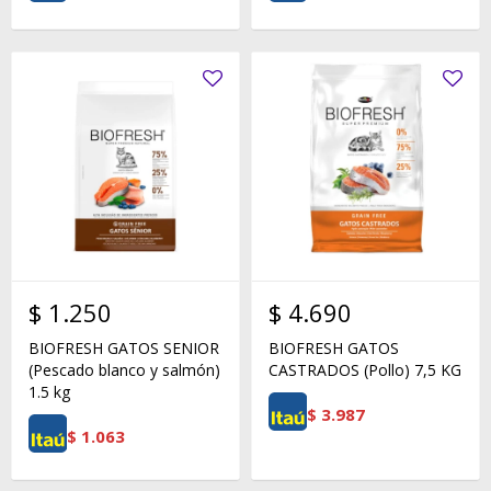
$
1.250
$
4.690
BIOFRESH GATOS SENIOR
BIOFRESH GATOS
(Pescado blanco y salmón)
CASTRADOS (Pollo) 7,5 KG
1.5 kg
$
3.987
$
1.063