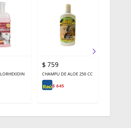
$
759
$
1.055
LORHEXIDIN
CHAMPU DE ALOE 250 CC
ALLERMYL 
$
645
$
897