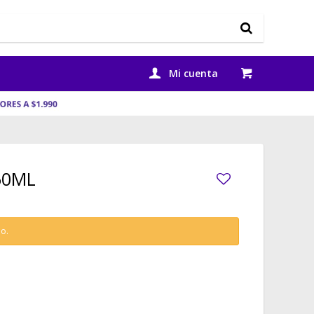
50ML
do.